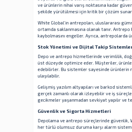
ve ürünlerin nihai varış noktasına kadar güvenl
şekilde yürütülmesi için kritik bir çözüm sunar
White Global’in antrepoları, uluslararası güm
ortamda saklanmasına olanak tanır. Antrepo hi
kaybolmasını engeller. Ayrıca, antrepolarda ür
Stok Yönetimi ve Dijital Takip Sistemle
Depo ve antrepo hizmetlerinde verimlilik, doğr
üst düzeyde optimize eder. Müşteriler, ürünler
edebilirler. Bu sistemler sayesinde ürünlerin 
ulaşılabilir.
Gelişmiş yazılım altyapıları ve barkod sisteml
gerçek zamanlı olarak izleyebilir ve iş süreçle
gecikmeler yaşanmadan sevkiyat yapılır ve ted
Güvenlik ve Sigorta Hizmetleri
Depolama ve antrepo süreçlerinde güvenlik, Wh
her türlü olumsuz duruma karşı alarm sistemle