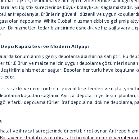
Global Lojistik, depolama ve antrepo hizmetlerinde sunduğu yen
slararası lojistik süreçlerinde büyük kolaylıklar sağlamaktadır. 
eli antrepolarıyla, ürünlerin güvenli, düzenli ve uygun koşullarda
çası olan depolama, White Global’in uzman ekibi ve gelişmiş altya
lür. Bu hizmetler, tedarik zincirinde esneklik ve hız sağlayarak, 
r.
 Depo Kapasitesi ve Modern Altyapı
alarda konumlanmış geniş depolama alanlarına sahiptir. Bu depola
 Her türlü ürün ve malzeme için uygun depolama çözümleri sunan şi
lleştirilmiş hizmetler sağlar. Depolar, her türlü hava koşuluna ka
i eder.
i, sıcaklık ve nem kontrolü, güvenlik sistemleri ve dijital yönet
 depolama koşulları sağlanır. Ayrıca, depoların yerleşim planları,
na göre farklı depolama türleri (raf depolama, dökme depolama, p
a
halat ve ihracat süreçlerinde önemli bir rol oynar. Antrepo hizmet
 sayede, ithalatçı ya da ihracatçı firmalar, gümrük vergilerini er