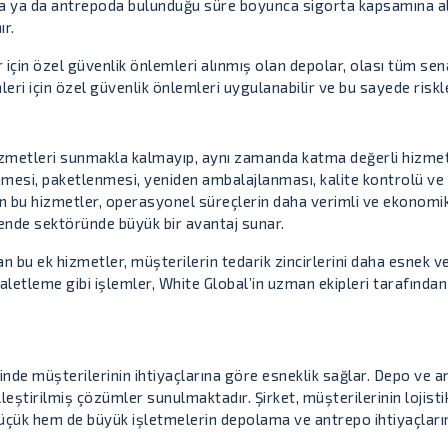
poda ya da antrepoda bulunduğu süre boyunca sigorta kapsamına a
ır.
 için özel güvenlik önlemleri alınmış olan depolar, olası tüm senar
eri için özel güvenlik önlemleri uygulanabilir ve bu sayede riskl
zmetleri sunmakla kalmayıp, aynı zamanda katma değerli hizmet
nmesi, paketlenmesi, yeniden ambalajlanması, kalite kontrolü ve s
len bu hizmetler, operasyonel süreçlerin daha verimli ve ekonomi
kende sektöründe büyük bir avantaj sunar.
u ek hizmetler, müşterilerin tedarik zincirlerini daha esnek ve yö
letleme gibi işlemler, White Global’in uzman ekipleri tarafından t
de müşterilerinin ihtiyaçlarına göre esneklik sağlar. Depo ve a
leştirilmiş çözümler sunulmaktadır. Şirket, müşterilerinin lojisti
m küçük hem de büyük işletmelerin depolama ve antrepo ihtiyaçlar