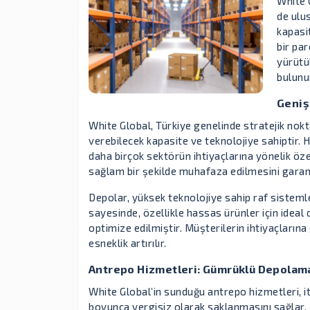
White 
de ulu
kapasit
bir par
yürütü
bulunu
Geniş
White Global, Türkiye genelinde stratejik nokt
verebilecek kapasite ve teknolojiye sahiptir.
daha birçok sektörün ihtiyaçlarına yönelik öze
sağlam bir şekilde muhafaza edilmesini garant
Depolar, yüksek teknolojiye sahip raf sistemler
sayesinde, özellikle hassas ürünler için ideal
optimize edilmiştir. Müşterilerin ihtiyaçları
esneklik artırılır.
Antrepo Hizmetleri: Gümrüklü Depolam
White Global’in sunduğu antrepo hizmetleri, it
boyunca vergisiz olarak saklanmasını sağlar. Bu