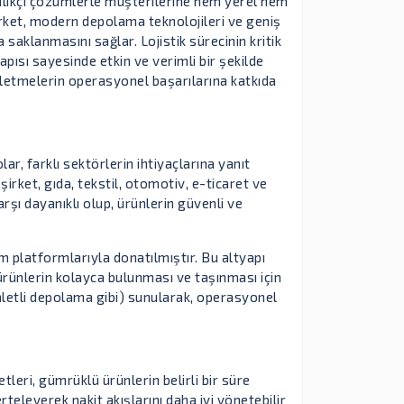
ilikçi çözümlerle müşterilerine hem yerel hem
Şirket, modern depolama teknolojileri ve geniş
 saklanmasını sağlar. Lojistik sürecinin kritik
pısı sayesinde etkin ve verimli bir şekilde
işletmelerin operasyonel başarılarına katkıda
r, farklı sektörlerin ihtiyaçlarına yanıt
rket, gıda, tekstil, otomotiv, e-ticaret ve
rşı dayanıklı olup, ürünlerin güvenli ve
im platformlarıyla donatılmıştır. Bu altyapı
 ürünlerin kolayca bulunması ve taşınması için
aletli depolama gibi) sunularak, operasyonel
leri, gümrüklü ürünlerin belirli bir süre
teleyerek nakit akışlarını daha iyi yönetebilir