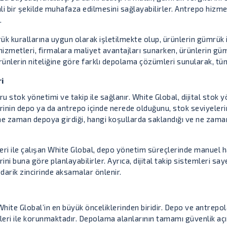
i bir şekilde muhafaza edilmesini sağlayabilirler. Antrepo hizmetl
.
rük kurallarına uygun olarak işletilmekte olup, ürünlerin gümrük
zmetleri, firmalara maliyet avantajları sunarken, ürünlerin güm
ünlerin niteliğine göre farklı depolama çözümleri sunularak, tüm 
ri
u stok yönetimi ve takip ile sağlanır. White Global, dijital stok 
inin depo ya da antrepo içinde nerede olduğunu, stok seviyelerini
ne zaman depoya girdiği, hangi koşullarda saklandığı ve ne zaman
eri ile çalışan White Global, depo yönetim süreçlerinde manuel ha
rini buna göre planlayabilirler. Ayrıca, dijital takip sistemleri sa
arik zincirinde aksamalar önlenir.
ite Global’in en büyük önceliklerinden biridir. Depo ve antrepol
ri ile korunmaktadır. Depolama alanlarının tamamı güvenlik açıs