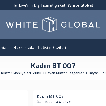
Türkiye’nin Dış Ticaret Şirketi
White Global
imiz
Hakkımızda
İletişim Bilgileri
Kadın BT 007
Kuaför Mobilyaları Grubu
Bayan Kuaför Tezgahları
Bayan Blo
Kadın BT 007
Ürün Kodu :
44126771