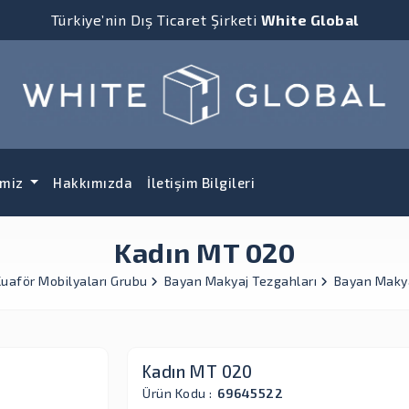
Türkiye’nin Dış Ticaret Şirketi
White Global
imiz
Hakkımızda
İletişim Bilgileri
Kadın MT 020
uaför Mobilyaları Grubu
Bayan Makyaj Tezgahları
Bayan Makya
Kadın MT 020
Ürün Kodu :
69645522